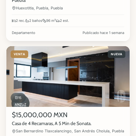
Puebla
Huexotitla, Puebla, Puebla
2 rec.
2 baños
96 m²
2 est.
Departamento
Publicado hace 1 semana
VENTA
NUEVA
15
$15,000,000 MXN
Casa de 4 Recamaras, A 5 Min de Sonata.
San Bernardino Tlaxcalancingo, San Andrés Cholula, Puebla