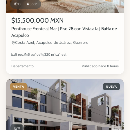
10
360°
$15,500,000 MXN
Penthouse Frente al Mar | Piso 28 con Vista a la | Bahía de
Acapulco
Costa Azul, Acapulco de Juárez, Guerrero
5 rec.
5 baños
320 m²
1 est.
Departamento
Publicado hace 8 horas
VENTA
NUEVA
11