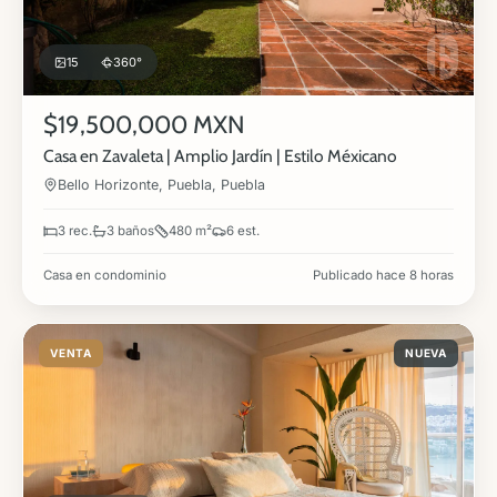
15
360°
$19,500,000 MXN
Casa en Zavaleta | Amplio Jardín | Estilo Méxicano
Bello Horizonte, Puebla, Puebla
3 rec.
3 baños
480 m²
6 est.
Casa en condominio
Publicado hace 8 horas
VENTA
NUEVA