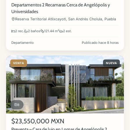
Departamentos 2 Recamaras Cerca de Angelópolis y
Universidades
Reserva Territorial Atlixcayotl, San Andrés Cholula, Puebla
2 rec.
2 baños
121.44 m²
2 est.
Departamento
Publicado hace 8 horas
VENTA
NUEVA
8
$23,550,000 MXN
Preventa – Casa de lujo en Lomas de Angelópolis 2,