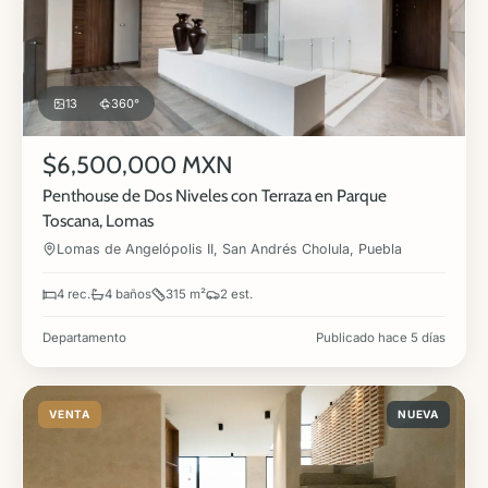
13
360°
$6,500,000 MXN
Penthouse de Dos Niveles con Terraza en Parque
Toscana, Lomas
Lomas de Angelópolis II, San Andrés Cholula, Puebla
4 rec.
4 baños
315 m²
2 est.
Departamento
Publicado hace 5 días
VENTA
NUEVA