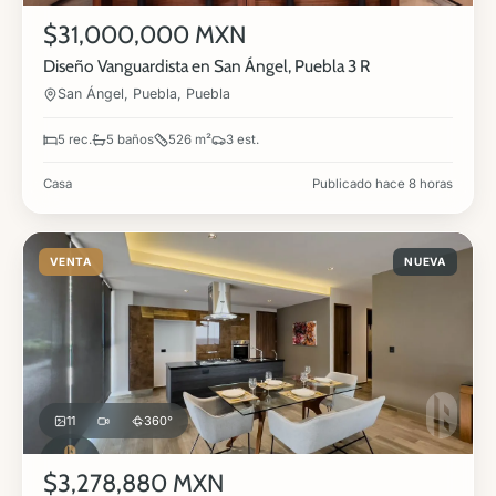
$31,000,000 MXN
Diseño Vanguardista en San Ángel, Puebla 3 R
San Ángel, Puebla, Puebla
5 rec.
5 baños
526 m²
3 est.
Casa
Publicado hace 8 horas
VENTA
NUEVA
11
360°
$3,278,880 MXN