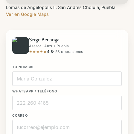
a derecho de autor. La disponibilidad y precios pueden
cambiar sin previo aviso. Consulte nuestro aviso de
Lomas de Angelópolis II, San Andrés Cholula, Puebla
privacidad en [www.inmueblesanzuz.com/politica-de-
Ver en Google Maps
privacidad](https://www.inmueblesanzuz.com/politica-de-
privacidad).
Serge Berlanga
Asesor · Anzuz Puebla
★★★★★
4.8
· 53 operaciones
TU NOMBRE
WHATSAPP / TELÉFONO
CORREO