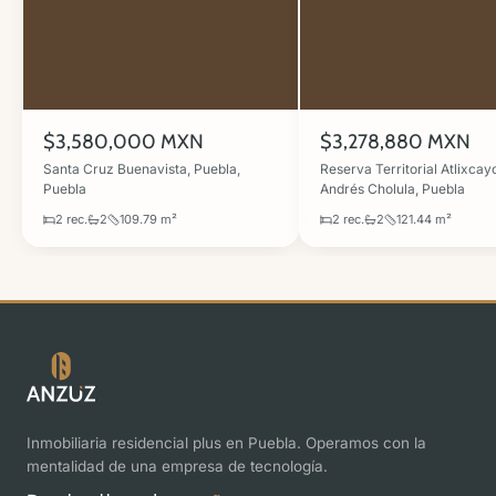
$3,580,000 MXN
$3,278,880 MXN
Santa Cruz Buenavista, Puebla,
Reserva Territorial Atlixcayo
Puebla
Andrés Cholula, Puebla
2 rec.
2
109.79 m²
2 rec.
2
121.44 m²
Inmobiliaria residencial plus en Puebla. Operamos con la
mentalidad de una empresa de tecnología.