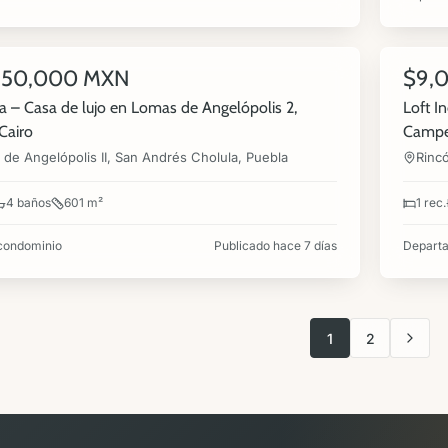
6
550,000 MXN
$9,
NUEVA
RENTA
a – Casa de lujo en Lomas de Angelópolis 2,
Loft I
Cairo
Campe
de Angelópolis II, San Andrés Cholula, Puebla
Rinc
4 baños
601 m²
1 rec.
condominio
Publicado hace 7 días
Depart
1
2