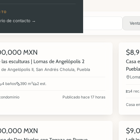
CTO
rio de contacto →
Vent
360°
22
00,000 MXN
$8,
NUEVA
VENTA
 las esculturas | Lomas de Angelópolis 2
Casa e
Puebl
de Angelópolis II, San Andrés Cholula, Puebla
Lomas
4 baños
390 m²
2 est.
4 rec
condominio
Publicado hace 17 horas
Casa en
360°
6
00,000 MXN
$9,
NUEVA
RENTA
se de Dos Niveles con Terraza en Parque
Loft I