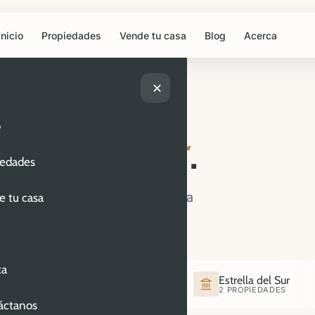
Inicio
Propiedades
Vende tu casa
Blog
Acerca
✕
o
uevo hogar
.
iedades
Cada listado incluye fotografía
e tu casa
o y recorrido 360°.
ca
olis
Rincón Arboledas
Estrella del Sur
3 PROPIEDADES
2 PROPIEDADES
áctanos