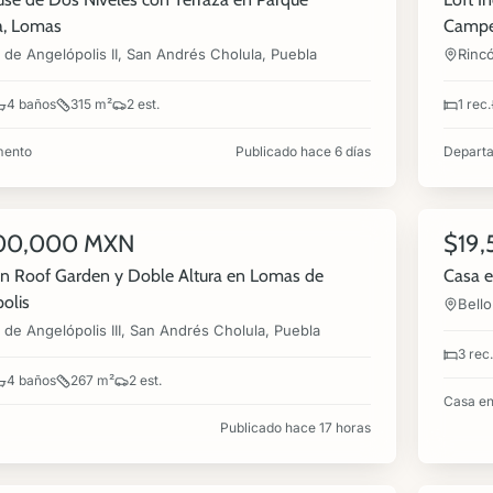
a, Lomas
Campe
de Angelópolis II, San Andrés Cholula, Puebla
Rinc
4 baños
315 m²
2 est.
1 rec.
mento
Publicado hace 6 días
Depart
360°
15
00,000 MXN
$19
NUEVA
VENTA
n Roof Garden y Doble Altura en Lomas de
Casa e
olis
Bello
de Angelópolis III, San Andrés Cholula, Puebla
3 rec.
4 baños
267 m²
2 est.
Casa en
Publicado hace 17 horas
360°
11