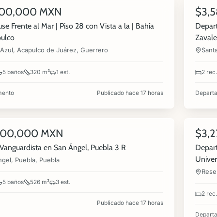
500,000 MXN
$3,
NUEVA
VENTA
e Frente al Mar | Piso 28 con Vista a la | Bahía
Depar
ulco
Zavale
Azul, Acapulco de Juárez, Guerrero
Sant
5 baños
320 m²
1 est.
2 rec.
mento
Publicado hace 17 horas
Depart
11
000,000 MXN
$3,
NUEVA
VENTA
Vanguardista en San Ángel, Puebla 3 R
Depart
Univer
gel, Puebla, Puebla
Reser
5 baños
526 m²
3 est.
2 rec.
Publicado hace 17 horas
Depart