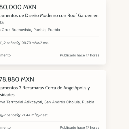
580,000 MXN
NUEVA
tamentos de Diseño Moderno con Roof Garden en
ta
a Cruz Buenavista, Puebla, Puebla
2 baños
109.79 m²
2 est.
amento
Publicado hace 17 horas
360°
278,880 MXN
NUEVA
amentos 2 Recamaras Cerca de Angelópolis y
sidades
va Territorial Atlixcayotl, San Andrés Cholula, Puebla
2 baños
121.44 m²
2 est.
amento
Publicado hace 17 horas