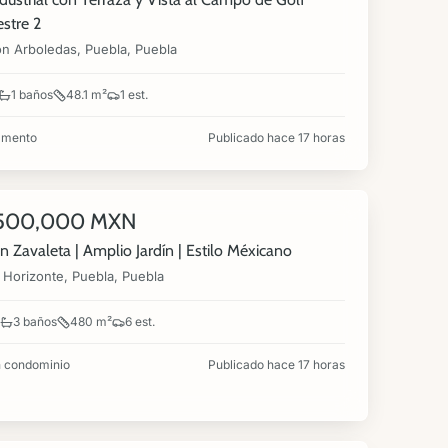
stre 2
ón Arboledas, Puebla, Puebla
1 baños
48.1 m²
1 est.
amento
Publicado hace 17 horas
360°
,500,000 MXN
NUEVA
n Zavaleta | Amplio Jardín | Estilo Méxicano
 Horizonte, Puebla, Puebla
3 baños
480 m²
6 est.
 condominio
Publicado hace 17 horas