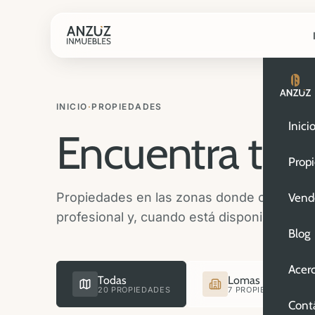
INICIO
·
PROPIEDADES
Inici
Encuentra tu
n
Prop
Propiedades en las zonas donde operamos. 
Vend
profesional y, cuando está disponible, vide
Blog
Acer
Todas
Lomas de Angelóp
20 PROPIEDADES
7 PROPIEDADES
Cont