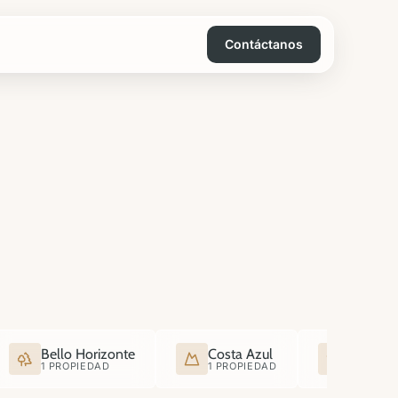
Contáctanos
Bello Horizonte
Costa Azul
Santa C
1 PROPIEDAD
1 PROPIEDAD
1 PROPI