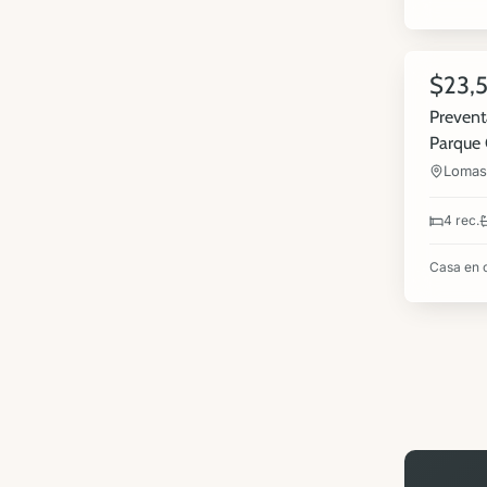
8
$23,
VENTA
Prevent
Parque 
Lomas 
4 rec.
Casa en 