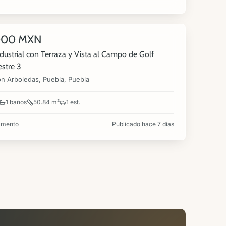
000 MXN
NUEVA
ndustrial con Terraza y Vista al Campo de Golf
stre 3
ón Arboledas, Puebla, Puebla
1 baños
50.84 m²
1 est.
amento
Publicado hace 7 días