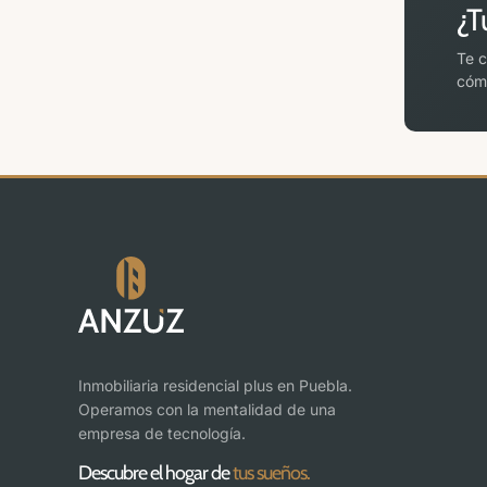
¿T
Te c
cómo
Inmobiliaria residencial plus en Puebla.
Operamos con la mentalidad de una
empresa de tecnología.
Descubre el hogar de
tus sueños.