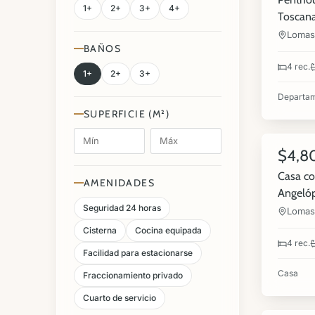
1+
2+
3+
4+
Toscan
Lomas 
BAÑOS
4 rec.
1+
2+
3+
Departa
SUPERFICIE (M²)
13
$4,8
VENTA
Casa co
AMENIDADES
Angelóp
Seguridad 24 horas
Lomas 
Cisterna
Cocina equipada
4 rec.
Facilidad para estacionarse
Casa
Fraccionamiento privado
10
Cuarto de servicio