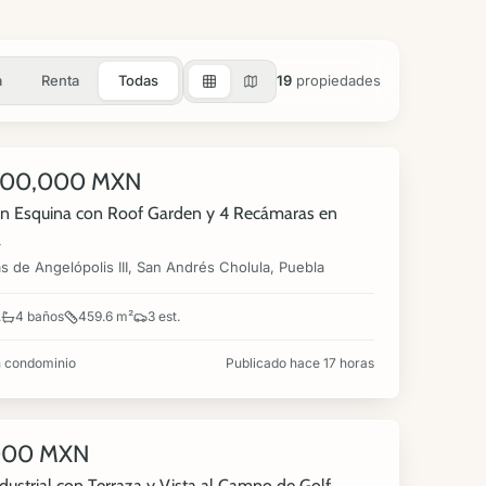
a
Renta
Todas
19
propiedades
360°
900,000 MXN
NUEVA
n Esquina con Roof Garden y 4 Recámaras en
a
 de Angelópolis III, San Andrés Cholula, Puebla
.
4 baños
459.6 m²
3 est.
 condominio
Publicado hace 17 horas
000 MXN
NUEVA
ndustrial con Terraza y Vista al Campo de Golf