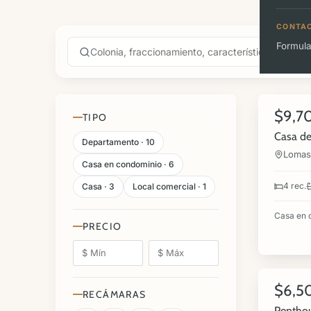
CONTA
Formula
18
$9,7
VENTA
TIPO
Casa de
Departamento · 10
Lomas 
Casa en condominio · 6
4 rec.
Casa · 3
Local comercial · 1
Casa en 
PRECIO
13
$6,5
VENTA
RECÁMARAS
Penthou