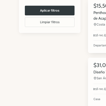
$15,
VENTA
Aplicar filtros
Penthous
de Acap
Limpiar filtros
Costa 
5 rec.
Departa
16
$31,
VENTA
Diseño 
San Án
5 rec.
Casa