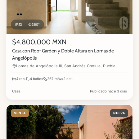
13
360°
$4,800,000 MXN
Casa con Roof Garden y Doble Altura en Lomas de
Angelópolis
Lomas de Angelópolis III, San Andrés Cholula, Puebla
4 rec.
4 baños
267 m²
2 est.
Casa
Publicado hace 3 días
VENTA
NUEVA