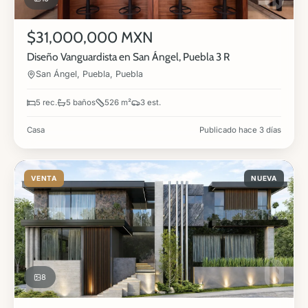
$31,000,000 MXN
Diseño Vanguardista en San Ángel, Puebla 3 R
San Ángel, Puebla, Puebla
5 rec.
5 baños
526 m²
3 est.
Casa
Publicado hace 3 días
VENTA
NUEVA
8