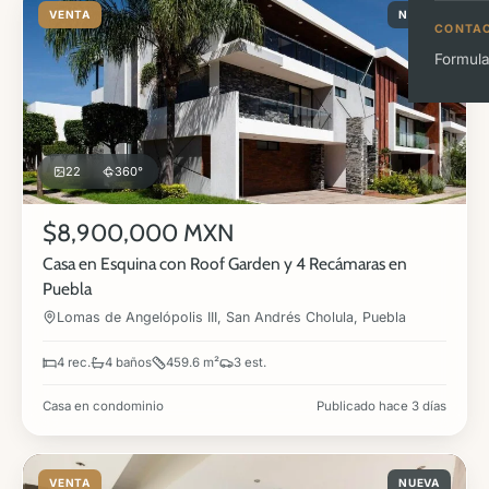
VENTA
NUEVA
CONTA
Formula
22
360°
$8,900,000 MXN
Casa en Esquina con Roof Garden y 4 Recámaras en
Puebla
Lomas de Angelópolis III, San Andrés Cholula, Puebla
4 rec.
4 baños
459.6 m²
3 est.
Casa en condominio
Publicado hace 3 días
VENTA
NUEVA