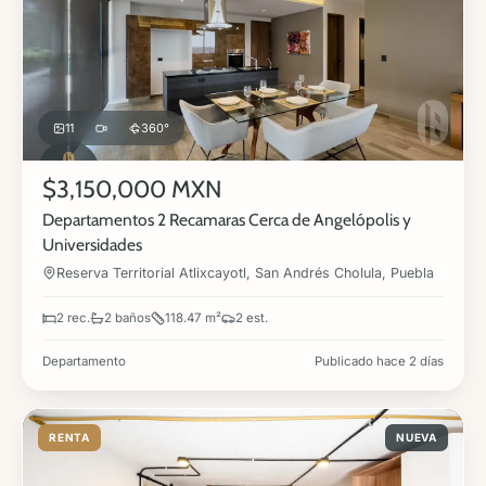
11
360°
$3,150,000 MXN
Departamentos 2 Recamaras Cerca de Angelópolis y
Universidades
Reserva Territorial Atlixcayotl, San Andrés Cholula, Puebla
2 rec.
2 baños
118.47 m²
2 est.
Departamento
Publicado hace 2 días
RENTA
NUEVA