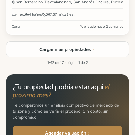
San Bernardino Tlaxcalancingo, San Andrés Cholula, Puebla
4 rec.
4 baños
567.37 m²
3 est.
Casa
Publicado hace 2 semanas
Cargar más propiedades
1–12 de 17 · página 1 de 2
¿Tu propiedad podría estar aquí
el
próximo mes?
Te compartimos un análisis competitivo de mercado de
tu zona y cómo se vería el proceso. Sin costo, sin
compromiso.
Agendar valuación