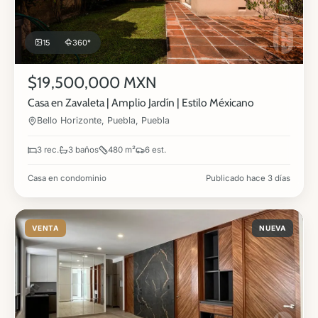
15
360°
$19,500,000 MXN
Casa en Zavaleta | Amplio Jardín | Estilo Méxicano
Bello Horizonte, Puebla, Puebla
3 rec.
3 baños
480 m²
6 est.
Casa en condominio
Publicado hace 3 días
VENTA
NUEVA