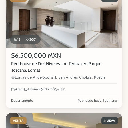
13
360°
$6,500,000 MXN
Penthouse de Dos Niveles con Terraza en Parque
Toscana, Lomas
Lomas de Angelópolis II, San Andrés Cholula, Puebla
4 rec.
4 baños
315 m²
2 est.
Departamento
Publicado hace 1 semana
VENTA
NUEVA