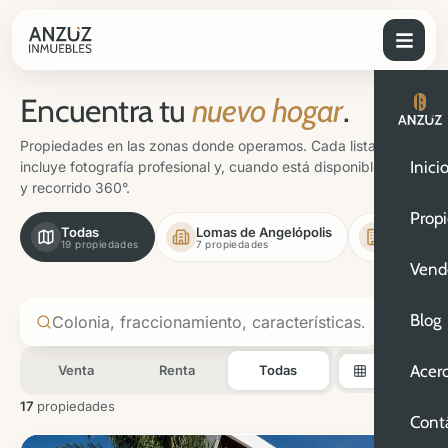
Encuentra tu
nuevo hogar
.
Propiedades en las zonas donde operamos. Cada listado
Inici
incluye fotografía profesional y, cuando está disponible, video
y recorrido 360°.
Prop
Todas
Lomas de Angelópolis
Rincón A
19 propiedades
7 propiedades
3 propieda
Vend
1
Blog
Acer
Venta
Renta
Todas
17
propiedades
Cont