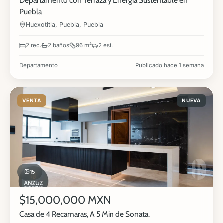
Departamento con Terraza y Energía Sustentable en
Puebla
Huexotitla, Puebla, Puebla
2 rec.
2 baños
96 m²
2 est.
Departamento
Publicado hace 1 semana
VENTA
NUEVA
15
$15,000,000 MXN
Casa de 4 Recamaras, A 5 Min de Sonata.