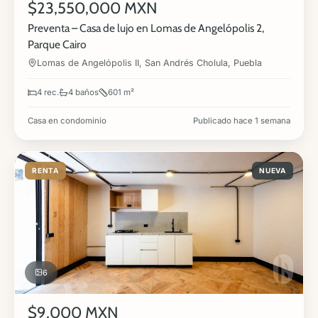
$23,550,000 MXN
Preventa – Casa de lujo en Lomas de Angelópolis 2,
Parque Cairo
Lomas de Angelópolis II, San Andrés Cholula, Puebla
4 rec.
4 baños
601 m²
Casa en condominio
Publicado hace 1 semana
RENTA
NUEVA
6
$9,000 MXN