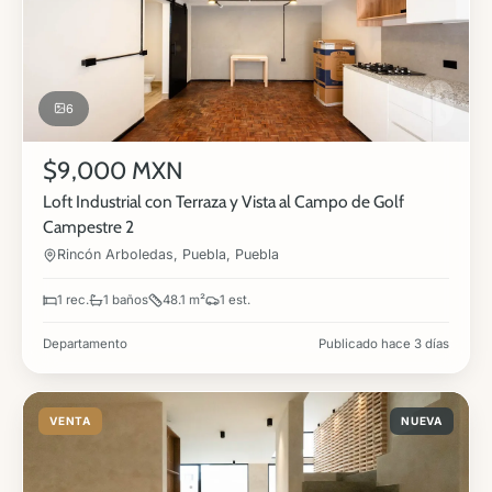
6
$9,000 MXN
Loft Industrial con Terraza y Vista al Campo de Golf
Campestre 2
Rincón Arboledas, Puebla, Puebla
1 rec.
1 baños
48.1 m²
1 est.
Departamento
Publicado hace 3 días
VENTA
NUEVA