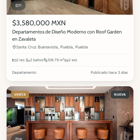
11
$3,580,000 MXN
Departamentos de Diseño Moderno con Roof Garden
en Zavaleta
Santa Cruz Buenavista, Puebla, Puebla
2 rec.
2 baños
109.79 m²
2 est.
Departamento
Publicado hace 3 días
VENTA
NUEVA
16