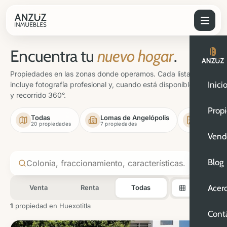
Encuentra tu
nuevo hogar
.
Propiedades en las zonas donde operamos. Cada listado
Inici
incluye fotografía profesional y, cuando está disponible, video
y recorrido 360°.
Prop
Todas
Lomas de Angelópolis
Rincón A
20 propiedades
7 propiedades
3 propieda
Vend
1
Blog
Acer
Venta
Renta
Todas
1
propiedad en Huexotitla
Cont