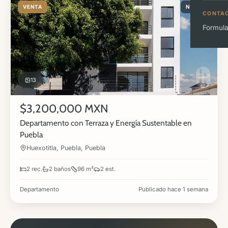
VENTA
NUEVA
CONTA
Formula
13
$3,200,000 MXN
Departamento con Terraza y Energía Sustentable en
Puebla
Huexotitla, Puebla, Puebla
2 rec.
2 baños
96 m²
2 est.
Departamento
Publicado hace 1 semana