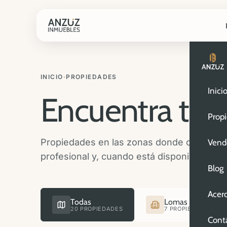
INICIO
·
PROPIEDADES
Inici
Encuentra tu
n
Prop
Propiedades en las zonas donde operamos. 
Vend
profesional y, cuando está disponible, vide
Blog
Acer
Todas
Lomas de Angelóp
20 PROPIEDADES
7 PROPIEDADES
Cont