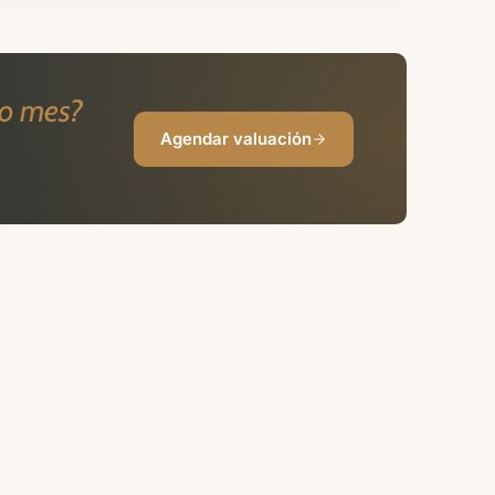
mo mes?
Agendar valuación