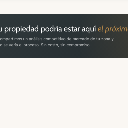
u propiedad podría estar aquí
el próxi
ompartimos un análisis competitivo de mercado de tu zona y
 se vería el proceso. Sin costo, sin compromiso.