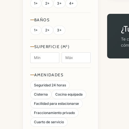
1+
2+
3+
4+
BAÑOS
¿T
1+
2+
3+
Te c
cómo
SUPERFICIE (M²)
AMENIDADES
Seguridad 24 horas
Cisterna
Cocina equipada
Facilidad para estacionarse
Fraccionamiento privado
Cuarto de servicio