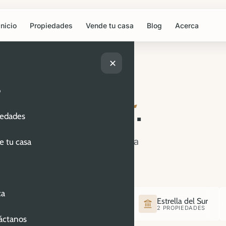
Inicio
Propiedades
Vende tu casa
Blog
Acerca
✕
o
uevo hogar
.
iedades
Cada listado incluye fotografía
e tu casa
o y recorrido 360°.
ca
olis
Rincón Arboledas
Estrella del Sur
3 PROPIEDADES
2 PROPIEDADES
áctanos