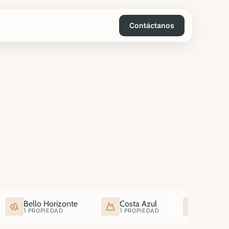
Contáctanos
Bello Horizonte
Costa Azul
Santa C
1 PROPIEDAD
1 PROPIEDAD
1 PROPI