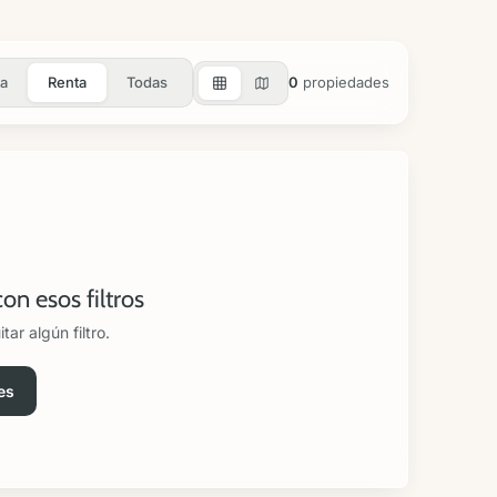
a
Renta
Todas
0
propiedades
n esos filtros
ar algún filtro.
es