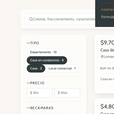
CONTA
Formula
18
$9,7
VENTA
TIPO
Casa de
Departamento · 10
Lomas 
Casa en condominio · 6
4 rec.
Casa · 3
Local comercial · 1
Casa en 
PRECIO
13
$4,8
VENTA
RECÁMARAS
Casa co