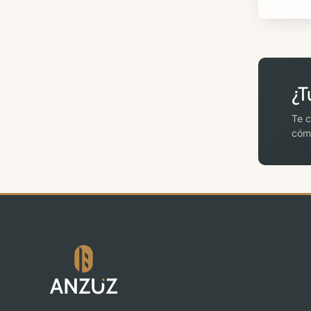
¿T
Te c
cómo