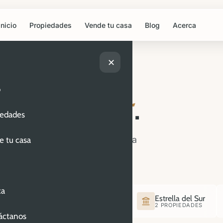
Inicio
Propiedades
Vende tu casa
Blog
Acerca
✕
o
uevo hogar
.
iedades
Cada listado incluye fotografía
e tu casa
o y recorrido 360°.
ca
olis
Rincón Arboledas
Estrella del Sur
3 PROPIEDADES
2 PROPIEDADES
áctanos