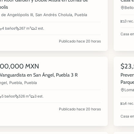
olis
Bello
de Angelópolis III, San Andrés Cholula, Puebla
3 rec.
4 baños
267 m²
2 est.
Casa en
Publicado hace 20 horas
8
000,000 MXN
$23
NUEVA
VENTA
Vanguardista en San Ángel, Puebla 3 R
Preven
Parque
gel, Puebla, Puebla
Loma
5 baños
526 m²
3 est.
4 rec
Publicado hace 20 horas
Casa en
10