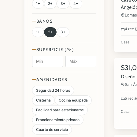
1+
2+
3+
4+
Angelóp
Lomas 
BAÑOS
4 rec.
1+
2+
3+
Casa
SUPERFICIE (M²)
16
$31,
VENTA
Diseño 
AMENIDADES
San Án
Seguridad 24 horas
5 rec.
Cisterna
Cocina equipada
Facilidad para estacionarse
Casa
Fraccionamiento privado
15
Cuarto de servicio