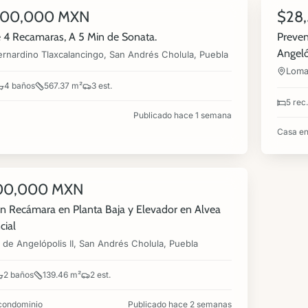
000,000 MXN
$28
NUEVA
VENTA
 4 Recamaras, A 5 Min de Sonata.
Preven
Angeló
rnardino Tlaxcalancingo, San Andrés Cholula, Puebla
Loma
4 baños
567.37 m²
3 est.
5 rec.
Publicado hace 1 semana
Casa en
00,000 MXN
n Recámara en Planta Baja y Elevador en Alvea
cial
de Angelópolis II, San Andrés Cholula, Puebla
2 baños
139.46 m²
2 est.
condominio
Publicado hace 2 semanas