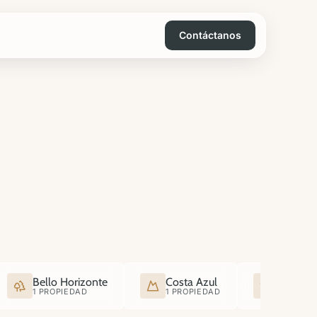
Contáctanos
Bello Horizonte
Costa Azul
Santa C
1 PROPIEDAD
1 PROPIEDAD
1 PROPI