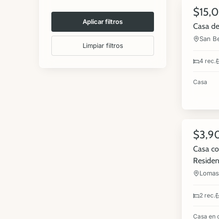
$15,
VENTA
Aplicar filtros
Casa de
San Be
Limpiar filtros
4 rec.
Casa
5
$3,9
VENTA
Casa co
Residen
Lomas 
2 rec.
Casa en 