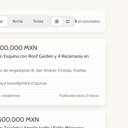
ta
Renta
Todas
9
propiedades
360°
900,000 MXN
NUEVA
n Esquina con Roof Garden y 4 Recámaras en
a
 de Angelópolis III, San Andrés Cholula, Puebla
.
4 baños
459.6 m²
3 est.
 condominio
Publicado hace 21 horas
360°
,500,000 MXN
NUEVA
n Zavaleta | Amplio Jardín | Estilo Méxicano