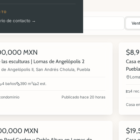
CTO
rio de contacto →
Ven
360°
22
00,000 MXN
$8,
NUEVA
VENTA
 las esculturas | Lomas de Angelópolis 2
Casa e
Puebl
de Angelópolis II, San Andrés Cholula, Puebla
Lomas
4 baños
390 m²
2 est.
4 rec
condominio
Publicado hace 20 horas
Casa en
360°
15
00,000 MXN
$19
NUEVA
VENTA
n Roof Garden y Doble Altura en Lomas de
Casa e