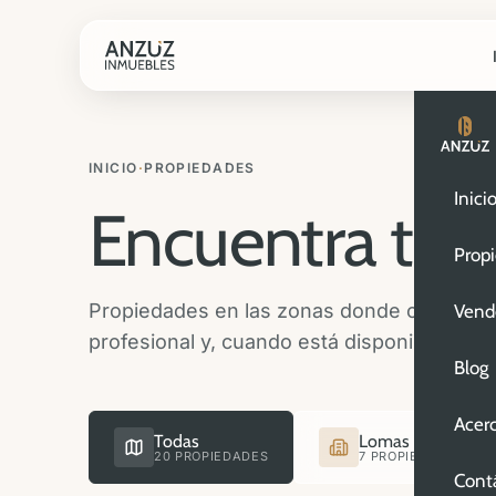
INICIO
·
PROPIEDADES
Inici
Encuentra tu
n
Prop
Propiedades en las zonas donde operamos. 
Vend
profesional y, cuando está disponible, vide
Blog
Acer
Todas
Lomas de Angelóp
20 PROPIEDADES
7 PROPIEDADES
Cont