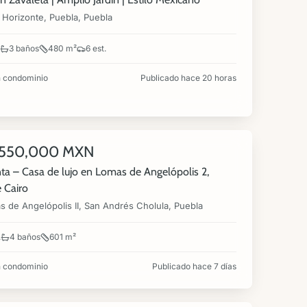
 Horizonte, Puebla, Puebla
3 baños
480 m²
6 est.
 condominio
Publicado hace 20 horas
,550,000 MXN
NUEVA
ta – Casa de lujo en Lomas de Angelópolis 2,
 Cairo
s de Angelópolis II, San Andrés Cholula, Puebla
.
4 baños
601 m²
 condominio
Publicado hace 7 días